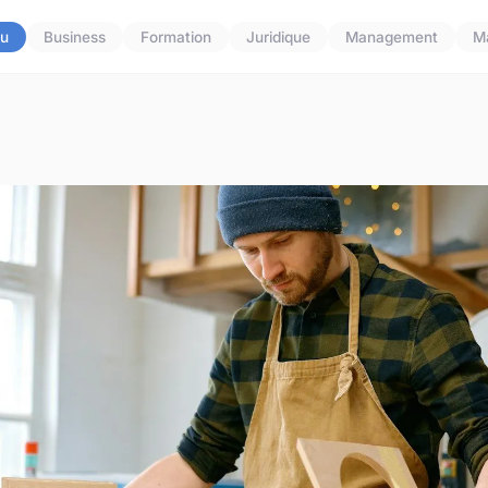
u
Business
Formation
Juridique
Management
M