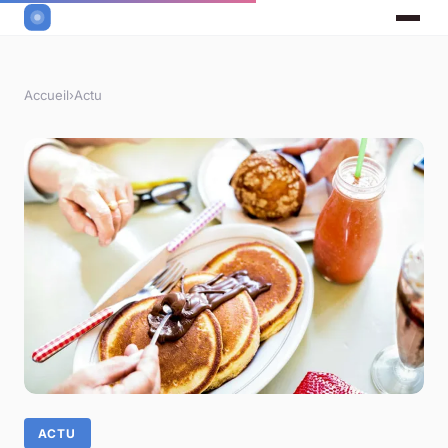
Accueil
›
Actu
ACTU