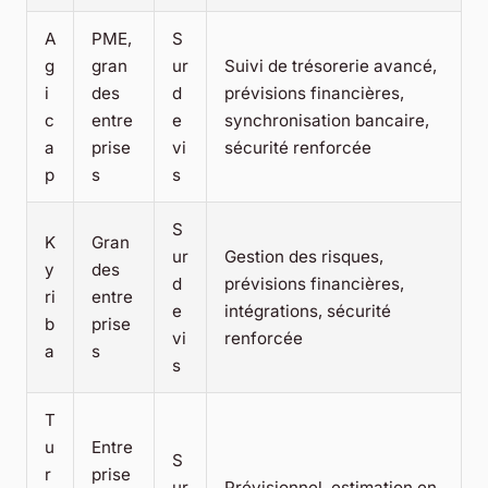
A
PME,
S
g
gran
ur
Suivi de trésorerie avancé,
i
des
d
prévisions financières,
c
entre
e
synchronisation bancaire,
a
prise
vi
sécurité renforcée
p
s
s
S
K
Gran
ur
Gestion des risques,
y
des
d
prévisions financières,
ri
entre
e
intégrations, sécurité
b
prise
vi
renforcée
a
s
s
T
u
Entre
S
r
prise
ur
Prévisionnel, estimation en