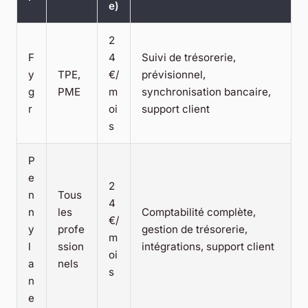
e)
2
F
4
Suivi de trésorerie,
y
TPE,
€/
prévisionnel,
g
PME
m
synchronisation bancaire,
r
oi
support client
s
P
e
2
n
Tous
4
n
les
Comptabilité complète,
€/
y
profe
gestion de trésorerie,
m
l
ssion
intégrations, support client
oi
a
nels
s
n
e