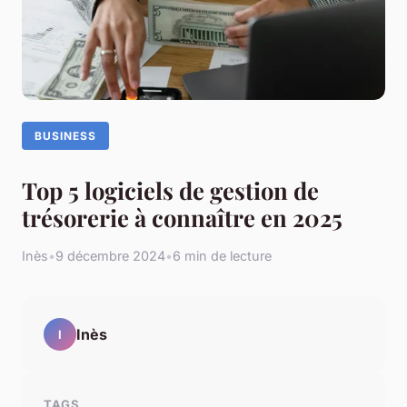
BUSINESS
Top 5 logiciels de gestion de
trésorerie à connaître en 2025
Inès
•
9 décembre 2024
•
6 min de lecture
Inès
I
TAGS