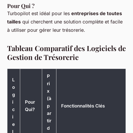
Pour Qui ?
Turbopilot est idéal pour les
entreprises de toutes
tailles
qui cherchent une solution complète et facile
à utiliser pour gérer leur trésorerie.
Tableau Comparatif des Logiciels de
Gestion de Trésorerie
P
L
ri
o
x
g
(à
i
Pour
p
Fonctionnalités Clés
c
Qui?
ar
i
tir
e
d
l