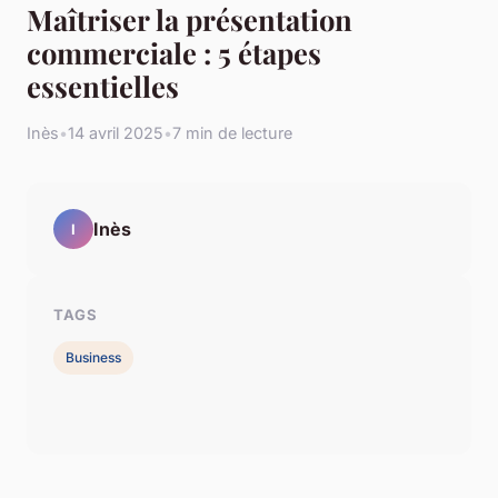
Maîtriser la présentation
commerciale : 5 étapes
essentielles
Inès
•
14 avril 2025
•
7 min de lecture
Inès
I
TAGS
Business