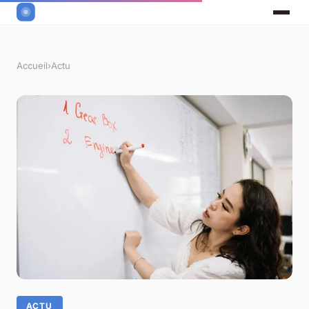
Accueil
›
Actu
ACTU