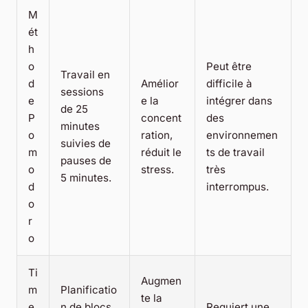
M
ét
h
o
Peut être
Travail en
d
Amélior
difficile à
sessions
e
e la
intégrer dans
de 25
P
concent
des
minutes
o
ration,
environnemen
suivies de
m
réduit le
ts de travail
pauses de
o
stress.
très
5 minutes.
d
interrompus.
o
r
o
Ti
Augmen
m
Planificatio
te la
e
n de blocs
Requiert une