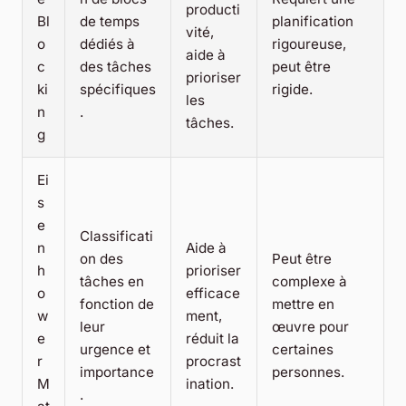
producti
Bl
de temps
planification
vité,
o
dédiés à
rigoureuse,
aide à
c
des tâches
peut être
prioriser
ki
spécifiques
rigide.
les
n
.
tâches.
g
Ei
s
e
Classificati
n
Aide à
on des
Peut être
h
prioriser
tâches en
complexe à
o
efficace
fonction de
mettre en
w
ment,
leur
œuvre pour
e
réduit la
urgence et
certaines
r
procrast
importance
personnes.
M
ination.
.