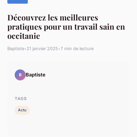
Découvrez les meilleures
pratiques pour un travail sain en
occitanie
Baptiste
•
21 janvier 2025
•
7 min de lecture
Baptiste
B
TAGS
Actu