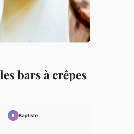
es bars à crêpes
Baptiste
B