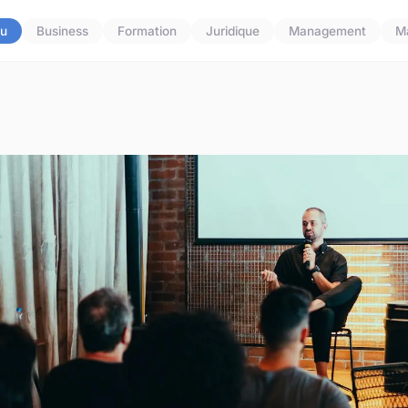
u
Business
Formation
Juridique
Management
M