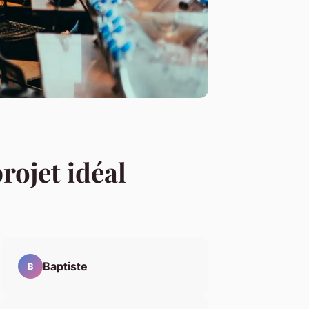
rojet idéal
Baptiste
B