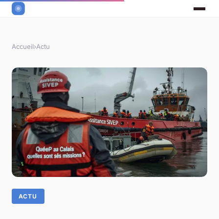
Accueil
›
Actu
ACTU